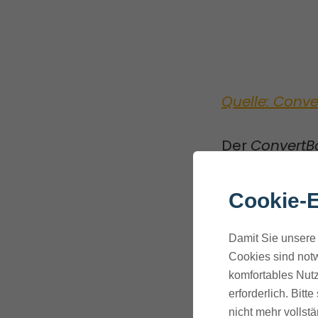
Quelle: Conve
Der
ConvertB
495 US-Dolla
Cookie-E
Dieses Angeb
jährlichen G
Damit Sie unsere 
Cookies sind notw
Mit dem Kauf
komfortables Nutz
erforderlich. Bit
verschiedene
nicht mehr vollstä