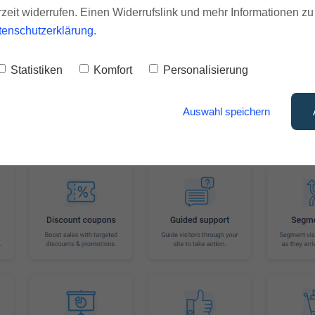
Verkäufe umzuwandeln.
rzeit widerrufen. Einen Widerrufslink und mehr Informationen z
tenschutzerklärung
.
ietet eine wirtschaftliche Alternative zu den
atlichen Abonnements.
Statistiken
Komfort
Personalisierung
eile von ConvertBox
Auswahl speichern