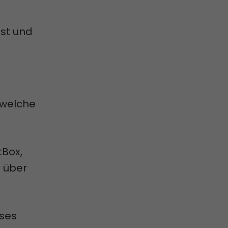
hst und
 welche
tBox,
 über
oses