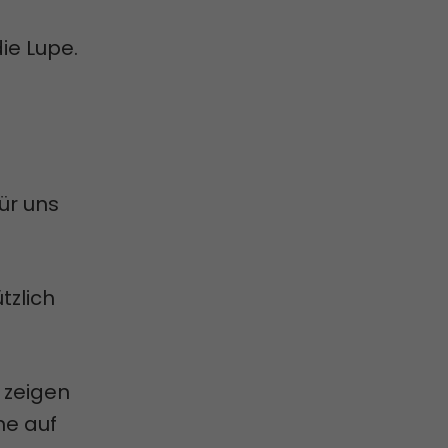
die Lupe.
für uns
tzlich
 zeigen
ne auf