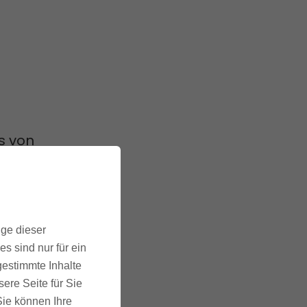
s von
 oder
ige dieser
s sind nur für ein
zu
gestimmte Inhalte
ere Seite für Sie
ucher
 Sie können Ihre