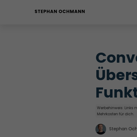
Buyer Personas erstellen
Landingpage optimieren
Conve
Internal Linking Tool
Übers
Funkt
Werbehinweis: Links mi
Mehrkosten für dich.
Stephan Oc