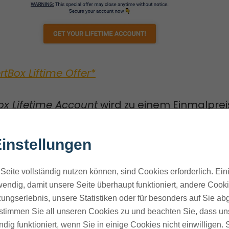
rtBox Liftime Offer*
ox Lifetime Account
wird zu einem Einmalprei
r angeboten.
instellungen
ot beinhaltet keinen laufenden monatlichen
ebühren.
Seite vollständig nutzen können, sind Cookies erforderlich. Ein
endig, damit unsere Seite überhaupt funktioniert, andere Cookie
 des
Lifetime Accounts*
erhält man Zugang 
ungserlebnis, unsere Statistiken oder für besonders auf Sie ab
te stimmen Sie all unseren Cookies zu und beachten Sie, dass uns
n Funktionen, die darauf abzielen, mehr Bes
ndig funktioniert, wenn Sie in einige Cookies nicht einwilligen.