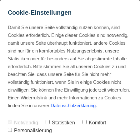
Cookie-Einstellungen
Damit Sie unsere Seite vollständig nutzen können, sind
ClickUp Tools für bessere 
Cookies erforderlich. Einige dieser Cookies sind notwendig,
damit unsere Seite überhaupt funktioniert, andere Cookies
Zusammenarbeit?
Buyer Personas erstellen
sind nur für ein komfortables Nutzungserlebnis, unsere
Statistiken oder für besonders auf Sie abgestimmte Inhalte
Werbehinweis: Links mit Sternchen (*) sind Affiliate-Links. Kaufst
du darüber ein, erhalte ich eine Provision – ohne Mehrkosten für
erforderlich. Bitte stimmen Sie all unseren Cookies zu und
dich.
Landingpage optimieren
beachten Sie, dass unsere Seite für Sie nicht mehr
vollständig funktioniert, wenn Sie in einige Cookies nicht
Stephan Ochmann
einwilligen. Sie können Ihre Einwilligung jederzeit widerrufen.
Internal Linking Tool
Einen Widerrufslink und mehr Informationen zu Cookies
finden Sie in unserer
Datenschutzerklärung
.
Stell dir vor, dein Team ist wie ein
perfekt geöltes Uhrwerk.
Notwendig
Statistiken
Komfort
Personalisierung
Jeder weiß, was zu tun ist, niemand