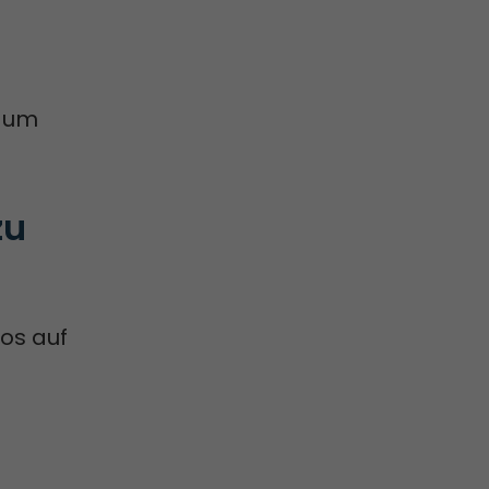
n
, um
u 
os auf