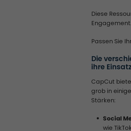
Diese Ressou
Engagement
Passen Sie Ih
Die versch
ihre Einsat
CapCut bietet
grob in einig
Stärken:
Social M
wie TikTo