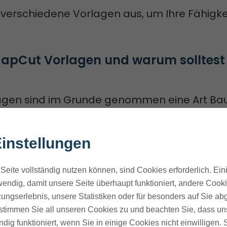
 verschiedene Vorlagen aus, um Ihre Fähigke
apCut Vorlagen und warum solltest d
agen sind im Grunde genommen eine Art Ba
eos.
instellungen
n bereits arrangierte Clips, Texte, Musik, Üb
Seite vollständig nutzen können, sind Cookies erforderlich. Ein
endig, damit unsere Seite überhaupt funktioniert, andere Cookie
aran: Du musst nicht bei Null anfangen.
ungserlebnis, unsere Statistiken oder für besonders auf Sie ab
te stimmen Sie all unseren Cookies zu und beachten Sie, dass uns
ndig funktioniert, wenn Sie in einige Cookies nicht einwilligen.
en damit zu verbringen, einzelne Elemente z