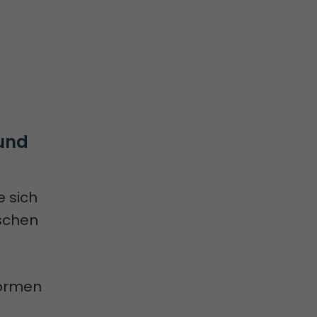
und 
e sich
ischen
formen