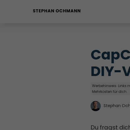
Buyer Personas erstellen
Landingpage optimieren
CapCu
Internal Linking Tool
DIY-V
Werbehinweis: Links mi
Mehrkosten für dich.
Stephan Oc
Du fragst dic