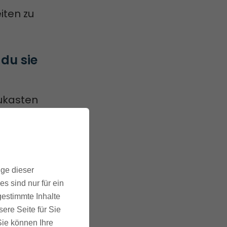
iten zu
u sie 
ukasten
ergänge
ige dieser
s sind nur für ein
gestimmte Inhalte
ere Seite für Sie
 Sie können Ihre
u