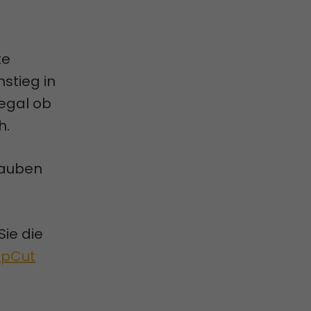
te
stieg in
egal ob
h.
lauben
ie die
pCut