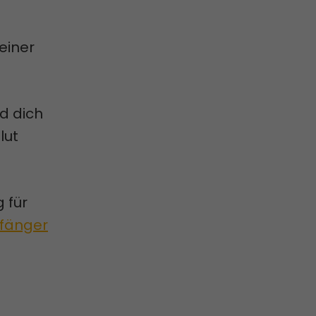
einer
nd dich
lut
 für
nfänger