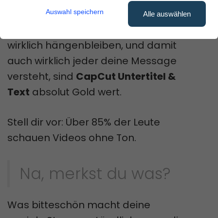
Auswahl speichern
Alle auswählen
Für maximale Reichweite, Leute, die
wirklich hängenbleiben, und damit
auch wirklich jeder deine Message
versteht, sind
CapCut Untertitel &
Text
absolut Gold wert.
Stell dir vor: Über 85% der Leute
schauen Videos ohne Ton.
Na, merkst du was?
Was bitteschön macht deine