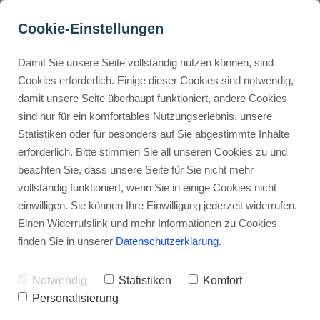
Cookie-Einstellungen
Damit Sie unsere Seite vollständig nutzen können, sind
CapCut Untertitel & Text: 
Cookies erforderlich. Einige dieser Cookies sind notwendig,
damit unsere Seite überhaupt funktioniert, andere Cookies
So geht's einfach!
Buyer Personas erstellen
sind nur für ein komfortables Nutzungserlebnis, unsere
Statistiken oder für besonders auf Sie abgestimmte Inhalte
Werbehinweis: Links mit Sternchen (*) sind Affiliate-Links. Kaufst
du darüber ein, erhalte ich eine Provision – ohne Mehrkosten für
erforderlich. Bitte stimmen Sie all unseren Cookies zu und
dich.
Landingpage optimieren
beachten Sie, dass unsere Seite für Sie nicht mehr
vollständig funktioniert, wenn Sie in einige Cookies nicht
Stephan Ochmann
einwilligen. Sie können Ihre Einwilligung jederzeit widerrufen.
Internal Linking Tool
Einen Widerrufslink und mehr Informationen zu Cookies
finden Sie in unserer
Datenschutzerklärung
.
Du hältst dein Video für perfekt,
sobald der Schnitt sitzt?
Notwendig
Statistiken
Komfort
Personalisierung
Pst, halt mal an!