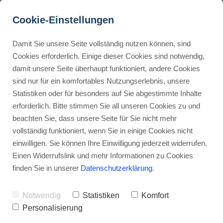
Cookie-Einstellungen
Damit Sie unsere Seite vollständig nutzen können, sind
CapCut Musik & Audio: 
Cookies erforderlich. Einige dieser Cookies sind notwendig,
damit unsere Seite überhaupt funktioniert, andere Cookies
Dein Guide für Profi-
Buyer Personas erstellen
sind nur für ein komfortables Nutzungserlebnis, unsere
Sounds
Statistiken oder für besonders auf Sie abgestimmte Inhalte
erforderlich. Bitte stimmen Sie all unseren Cookies zu und
Werbehinweis: Links mit Sternchen (*) sind Affiliate-Links. Kaufst
Landingpage optimieren
beachten Sie, dass unsere Seite für Sie nicht mehr
du darüber ein, erhalte ich eine Provision – ohne Mehrkosten für
vollständig funktioniert, wenn Sie in einige Cookies nicht
dich.
einwilligen. Sie können Ihre Einwilligung jederzeit widerrufen.
Internal Linking Tool
Stephan Ochmann
Einen Widerrufslink und mehr Informationen zu Cookies
finden Sie in unserer
Datenschutzerklärung
.
Du schneidest Videos?
Notwendig
Statistiken
Komfort
Personalisierung