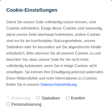
Cookie-Einstellungen
Damit Sie unsere Seite vollständig nutzen können, sind
CapCut KI-Features: So 
Cookies erforderlich. Einige dieser Cookies sind notwendig,
damit unsere Seite überhaupt funktioniert, andere Cookies
nutzt du die Magie!
Buyer Personas erstellen
sind nur für ein komfortables Nutzungserlebnis, unsere
Statistiken oder für besonders auf Sie abgestimmte Inhalte
Werbehinweis: Links mit Sternchen (*) sind Affiliate-Links. Kaufst
du darüber ein, erhalte ich eine Provision – ohne Mehrkosten für
erforderlich. Bitte stimmen Sie all unseren Cookies zu und
dich.
Landingpage optimieren
beachten Sie, dass unsere Seite für Sie nicht mehr
vollständig funktioniert, wenn Sie in einige Cookies nicht
Stephan Ochmann
einwilligen. Sie können Ihre Einwilligung jederzeit widerrufen.
Internal Linking Tool
Einen Widerrufslink und mehr Informationen zu Cookies
finden Sie in unserer
Datenschutzerklärung
.
CapCut KI-Features – das ist die
neue Superkraft im Baukasten jedes
Notwendig
Statistiken
Komfort
Video-Enthusiasten!
Personalisierung