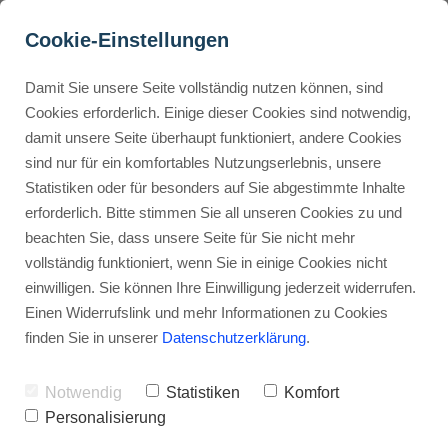
Cookie-Einstellungen
Damit Sie unsere Seite vollständig nutzen können, sind
CapCut im Unterricht: 
Cookies erforderlich. Einige dieser Cookies sind notwendig,
damit unsere Seite überhaupt funktioniert, andere Cookies
Mach Videos, die 
Buyer Personas erstellen
sind nur für ein komfortables Nutzungserlebnis, unsere
begeistern!
Statistiken oder für besonders auf Sie abgestimmte Inhalte
erforderlich. Bitte stimmen Sie all unseren Cookies zu und
Werbehinweis: Links mit Sternchen (*) sind Affiliate-Links. Kaufst
Landingpage optimieren
beachten Sie, dass unsere Seite für Sie nicht mehr
du darüber ein, erhalte ich eine Provision – ohne Mehrkosten für
vollständig funktioniert, wenn Sie in einige Cookies nicht
dich.
einwilligen. Sie können Ihre Einwilligung jederzeit widerrufen.
Internal Linking Tool
Stephan Ochmann
Einen Widerrufslink und mehr Informationen zu Cookies
finden Sie in unserer
Datenschutzerklärung
.
Stell dir vor, deine Schüler entwerfen
Notwendig
Statistiken
Komfort
lebendige
Personalisierung