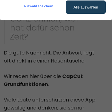
vergraben?
Auswahl speichern
Alle auswählen
Ganz ehrlich, wer
hat dafür schon
Zeit?
Die gute Nachricht: Die Antwort liegt
oft direkt in deiner Hosentasche.
Wir reden hier über die
CapCut
Grundfunktionen
.
Viele Leute unterschätzen diese App
gewaltig und denken, sie sei nur