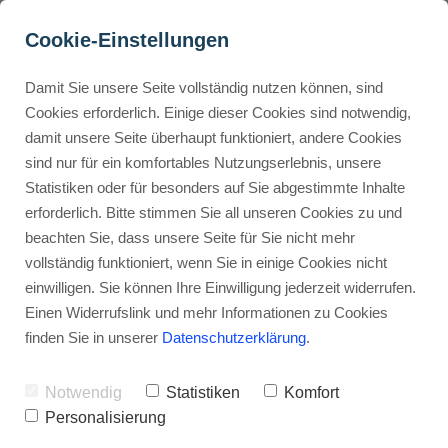
Cookie-Einstellungen
Damit Sie unsere Seite vollständig nutzen können, sind
CapCut Grundfunktionen: 
Cookies erforderlich. Einige dieser Cookies sind notwendig,
damit unsere Seite überhaupt funktioniert, andere Cookies
8 Tools für Videos
Buyer Personas erstellen
sind nur für ein komfortables Nutzungserlebnis, unsere
Statistiken oder für besonders auf Sie abgestimmte Inhalte
Werbehinweis: Links mit Sternchen (*) sind Affiliate-Links. Kaufst
du darüber ein, erhalte ich eine Provision – ohne Mehrkosten für
erforderlich. Bitte stimmen Sie all unseren Cookies zu und
dich.
Landingpage optimieren
beachten Sie, dass unsere Seite für Sie nicht mehr
vollständig funktioniert, wenn Sie in einige Cookies nicht
Stephan Ochmann
einwilligen. Sie können Ihre Einwilligung jederzeit widerrufen.
Internal Linking Tool
Einen Widerrufslink und mehr Informationen zu Cookies
finden Sie in unserer
Datenschutzerklärung
.
Du hast aber absolut keine Lust,
dich stundenlang in Handbücher für
Notwendig
Statistiken
Komfort
komplexe Desktop-Software zu
Personalisierung