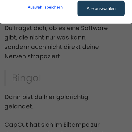
Blick wie ein Labyrinth aus
Auswahl speichern
Fachchinesisch?
Alle auswählen
Du fragst dich, ob es eine Software
gibt, die nicht nur was kann,
sondern auch nicht direkt deine
Nerven strapaziert.
Bingo!
Dann bist du hier goldrichtig
gelandet.
CapCut hat sich im Eiltempo zur