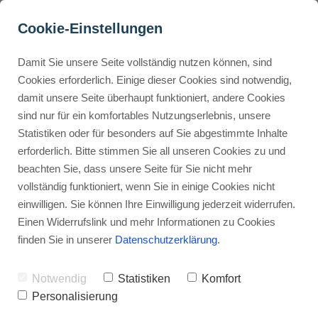
Cookie-Einstellungen
Damit Sie unsere Seite vollständig nutzen können, sind
CapCut für Anfänger: Dein 
Cookies erforderlich. Einige dieser Cookies sind notwendig,
damit unsere Seite überhaupt funktioniert, andere Cookies
einfacher Start
Buyer Personas erstellen
sind nur für ein komfortables Nutzungserlebnis, unsere
Statistiken oder für besonders auf Sie abgestimmte Inhalte
Werbehinweis: Links mit Sternchen (*) sind Affiliate-Links. Kaufst
du darüber ein, erhalte ich eine Provision – ohne Mehrkosten für
erforderlich. Bitte stimmen Sie all unseren Cookies zu und
dich.
Landingpage optimieren
beachten Sie, dass unsere Seite für Sie nicht mehr
vollständig funktioniert, wenn Sie in einige Cookies nicht
Stephan Ochmann
einwilligen. Sie können Ihre Einwilligung jederzeit widerrufen.
Internal Linking Tool
Einen Widerrufslink und mehr Informationen zu Cookies
finden Sie in unserer
Datenschutzerklärung
.
Du willst Videos drehen, die richtig
knallen, aber das ganze
Notwendig
Statistiken
Komfort
Technikzeug wirkt auf den ersten
Personalisierung