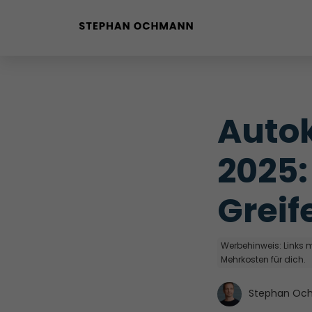
Buyer Personas erstellen
Landingpage optimieren
Autok
Internal Linking Tool
2025:
Greif
Werbehinweis: Links mi
Mehrkosten für dich.
Stephan Oc