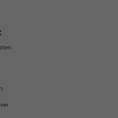
k
esten
n.
ver