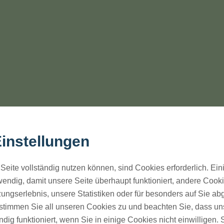
instellungen
Seite vollständig nutzen können, sind Cookies erforderlich. Ein
endig, damit unsere Seite überhaupt funktioniert, andere Cookie
ungserlebnis, unsere Statistiken oder für besonders auf Sie ab
te stimmen Sie all unseren Cookies zu und beachten Sie, dass uns
eigentlich ganz simpel: Du willst ein Auto, b
ndig funktioniert, wenn Sie in einige Cookies nicht einwilligen.