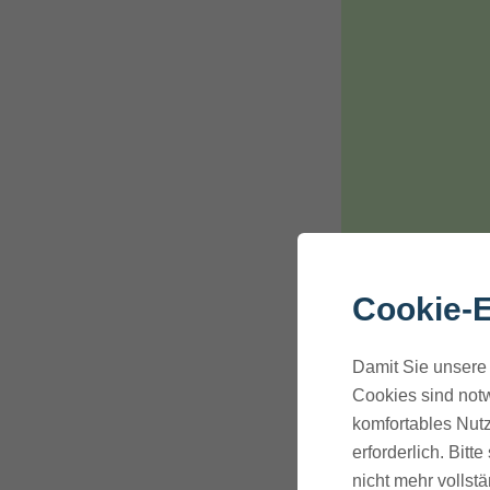
Cookie-E
Damit Sie unsere 
Cookies sind notw
komfortables Nutz
erforderlich. Bit
Dabei ist es 
nicht mehr vollstä