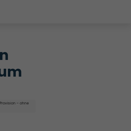
n 
um 
 Provision – ohne