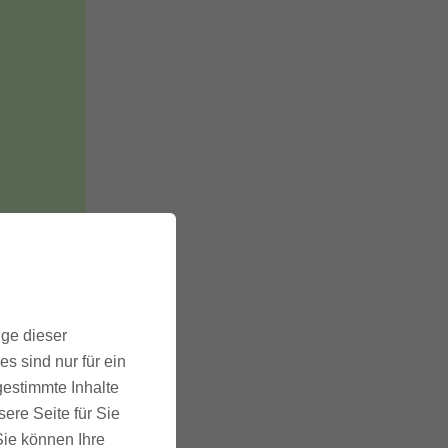
ige dieser
s sind nur für ein
gestimmte Inhalte
ere Seite für Sie
ekommst
 Sie können Ihre