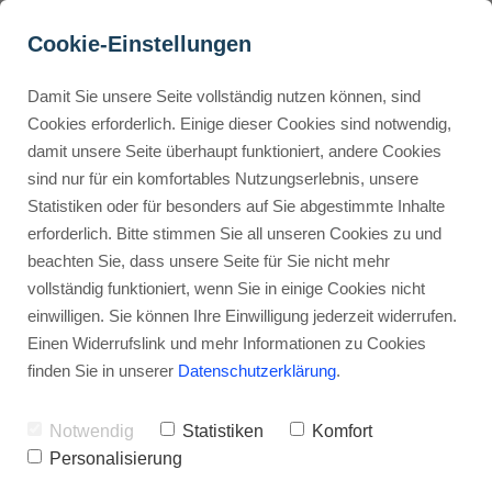
Cookie-Einstellungen
Damit Sie unsere Seite vollständig nutzen können, sind
AIOSEO Preise, Erfahrung, 
Cookies erforderlich. Einige dieser Cookies sind notwendig,
damit unsere Seite überhaupt funktioniert, andere Cookies
Übersicht, und Funktionen 
Buyer Personas erstellen
sind nur für ein komfortables Nutzungserlebnis, unsere
(2025)
Statistiken oder für besonders auf Sie abgestimmte Inhalte
erforderlich. Bitte stimmen Sie all unseren Cookies zu und
Werbehinweis: Links mit Sternchen (*) sind Affiliate-Links. Kaufst
Landingpage optimieren
beachten Sie, dass unsere Seite für Sie nicht mehr
du darüber ein, erhalte ich eine Provision – ohne Mehrkosten für
vollständig funktioniert, wenn Sie in einige Cookies nicht
dich.
einwilligen. Sie können Ihre Einwilligung jederzeit widerrufen.
Internal Linking Tool
Stephan Ochmann
Einen Widerrufslink und mehr Informationen zu Cookies
finden Sie in unserer
Datenschutzerklärung
.
Hast du schon mal darüber
Notwendig
Statistiken
Komfort
nachgedacht, deine
Website-SEO
zu
Personalisierung