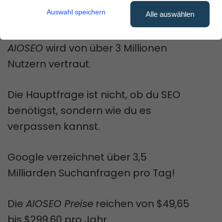
verbessern, ohne viel Geld
Auswahl speichern
Alle auswählen
auszugeben?
AIOSEO
wird von über 3 Millionen
Nutzern vertraut.
Die Hauptfrage ist nicht, ob du SEO
benötigst, sondern wie du es
verpassen kannst.
Google verzeichnet über 3,5
Milliarden Suchanfragen pro Tag!
Die
AIOSEO Preise
reichen von $49,65
bis $299,60 pro Jahr.