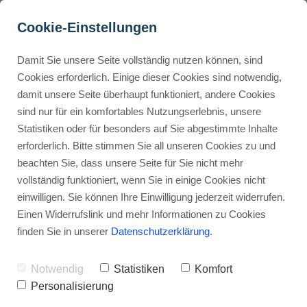
Cookie-Einstellungen
Damit Sie unsere Seite vollständig nutzen können, sind
Cookies erforderlich. Einige dieser Cookies sind notwendig,
damit unsere Seite überhaupt funktioniert, andere Cookies
Buyer Personas erstellen
sind nur für ein komfortables Nutzungserlebnis, unsere
Statistiken oder für besonders auf Sie abgestimmte Inhalte
erforderlich. Bitte stimmen Sie all unseren Cookies zu und
Landingpage optimieren
Wordpress lernen
beachten Sie, dass unsere Seite für Sie nicht mehr
vollständig funktioniert, wenn Sie in einige Cookies nicht
einwilligen. Sie können Ihre Einwilligung jederzeit widerrufen.
Internal Linking Tool
Einen Widerrufslink und mehr Informationen zu Cookies
finden Sie in unserer
Datenschutzerklärung
.
Was sind die besten WordPress 
Notwendig
Statistiken
Komfort
Personalisierung
Themes 2026? 