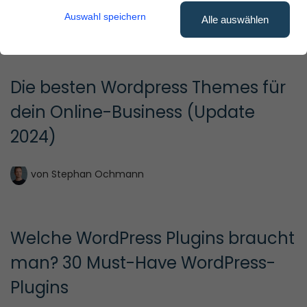
Auswahl speichern
Alle auswählen
von
Stephan Ochmann
Die besten Wordpress Themes für 
dein Online-Business (Update 
2024)
von
Stephan Ochmann
Welche WordPress Plugins braucht 
man? 30 Must-Have WordPress-
Plugins