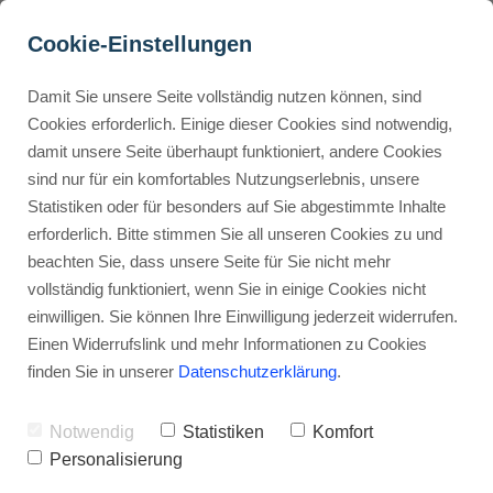
Cookie-Einstellungen
Damit Sie unsere Seite vollständig nutzen können, sind
Cookies erforderlich. Einige dieser Cookies sind notwendig,
damit unsere Seite überhaupt funktioniert, andere Cookies
Buyer Personas erstellen
sind nur für ein komfortables Nutzungserlebnis, unsere
Statistiken oder für besonders auf Sie abgestimmte Inhalte
Entscheide dich, 
erforderlich. Bitte stimmen Sie all unseren Cookies zu und
Landingpage optimieren
beachten Sie, dass unsere Seite für Sie nicht mehr
in welcher 
vollständig funktioniert, wenn Sie in einige Cookies nicht
Nische du tätig 
einwilligen. Sie können Ihre Einwilligung jederzeit widerrufen.
Internal Linking Tool
Einen Widerrufslink und mehr Informationen zu Cookies
sein willst
finden Sie in unserer
Datenschutzerklärung
.
Notwendig
Statistiken
Komfort
Der erste Schritt, den du tun
Personalisierung
musst, um Affiliate-Marketer zu