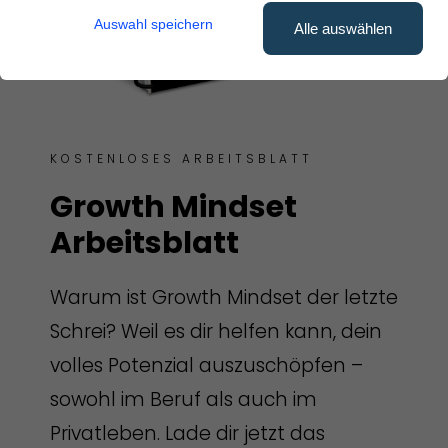
Auswahl speichern
Alle auswählen
KOSTENLOSES ARBEITSBLATT
Growth Mindset
Arbeitsblatt
Warum ist Growth Mindset der letzte
Schrei? Weil es dir helfen kann, dein
volles Potenzial auszuschöpfen –
sowohl im Beruf als auch im
Privatleben. Lade dir jetzt das