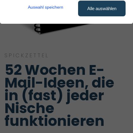
Auswahl speichern
Alle auswählen
SPICKZETTEL
52 Wochen E-
Mail-Ideen, die 
in (fast) jeder 
Nische 
funktionieren